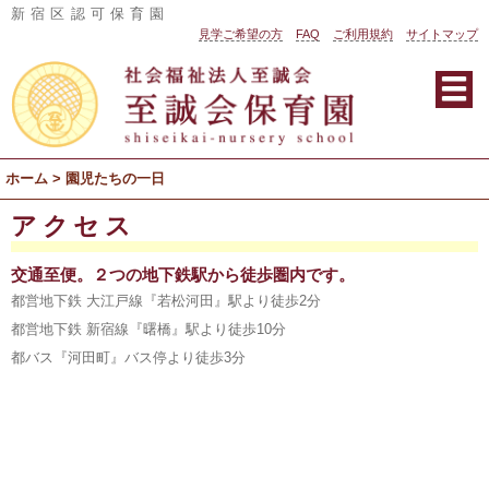
新宿区認可保育園
見学ご希望の方
FAQ
ご利用規約
サイトマップ
社
会
福
祉
法
ホーム
> 園児たちの一日
人
至
アクセス
誠
交通至便。２つの地下鉄駅から徒歩圏内です。
会
都営地下鉄 大江戸線『若松河田』駅より徒歩2分
至
都営地下鉄 新宿線『曙橋』駅より徒歩10分
誠
都バス『河田町』バス停より徒歩3分
会
保
育
園